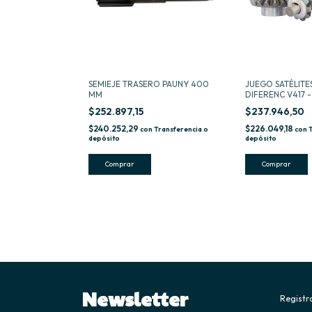
SEMIEJE TRASERO PAUNY 400
JUEGO SATÉLITE
MM
DIFERENC V417 -
$252.897,15
$237.946,50
$240.252,29
$226.049,18
con
Transferencia o
con
depósito
depósito
Newsletter
Registra