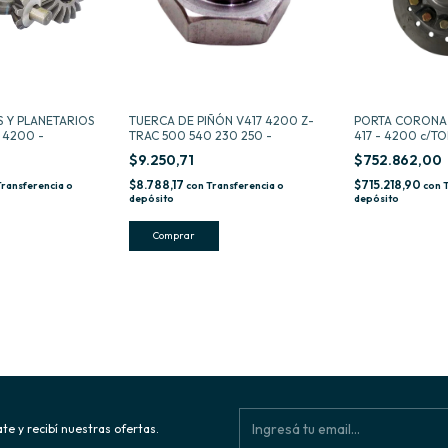
S Y PLANETARIOS
TUERCA DE PIÑÓN V417 4200 Z-
PORTA CORONA 
 4200 -
TRAC 500 540 230 250 -
417 - 4200 c/T
$9.250,71
$752.862,00
$8.788,17
$715.218,90
Transferencia o
con
Transferencia o
con
depósito
depósito
te y recibí nuestras ofertas.