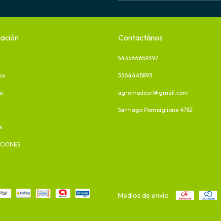
ación
Contactános
543564659397
os
3564445893
o
agromadesrl@gmail.com
Santiago Pampiglione 4782
s
CIONES
Medios de envío