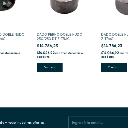
O DOBLE NUDO
DADO PERNO DOBLE NUDO
DADO DOBLE NU
RAC -
230/250 DT Z-TRAC -
Z-TRAC -
$14.786,23
$14.786,23
$14.046,92
$14.046,92
ransferencia o
con
Transferencia o
con
T
depósito
depósito
te y recibí nuestras ofertas.