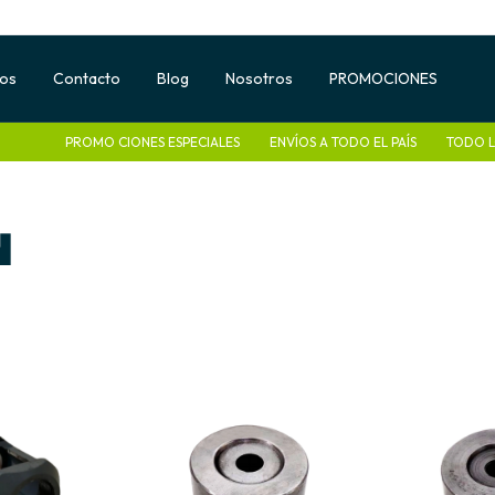
tos
Contacto
Blog
Nosotros
PROMOCIONES
PROMO CIONES ESPECIALES
ENVÍOS A TODO EL PAÍS
TODO LO QUE T
N