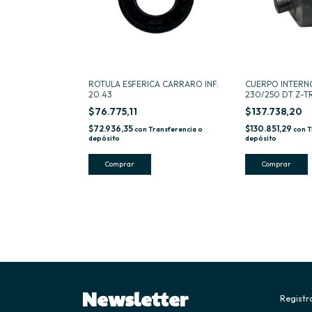
ROTULA ESFERICA CARRARO INF.
CUERPO INTERN
20.43
230/250 DT Z-T
$76.775,11
$137.738,20
$72.936,35
$130.851,29
con
Transferencia o
con
T
depósito
depósito
Newsletter
Registra