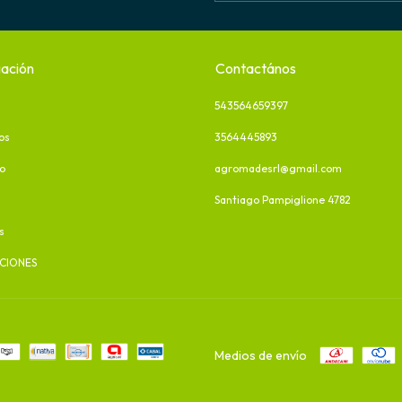
ación
Contactános
543564659397
os
3564445893
o
agromadesrl@gmail.com
Santiago Pampiglione 4782
s
CIONES
Medios de envío