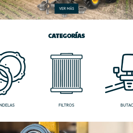
VER MÁS
CATEGORÍAS
NDELAS
FILTROS
BUTA