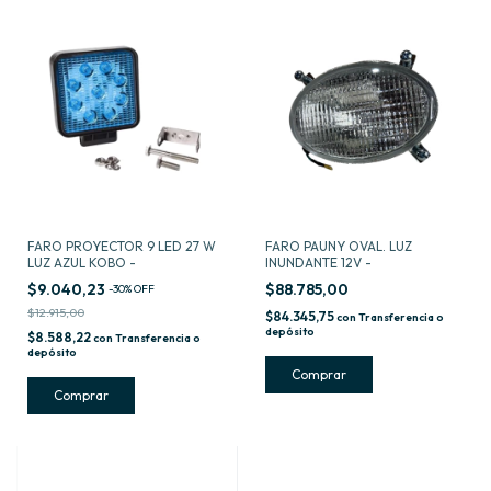
FARO PROYECTOR 9 LED 27 W
FARO PAUNY OVAL. LUZ
LUZ AZUL KOBO -
INUNDANTE 12V -
$9.040,23
$88.785,00
-
30
%
OFF
$12.915,00
$84.345,75
con
Transferencia o
depósito
$8.588,22
con
Transferencia o
depósito