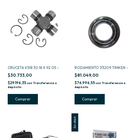
CRUCETA K518 30.18 X 92.05 -
RODAMIENTO 33209 TIMKEN -
$30.733,00
$81.049,00
$29.196,35
$76.996,55
con
Transferencia o
con
Transferencia o
depósito
depósito
Sin stock