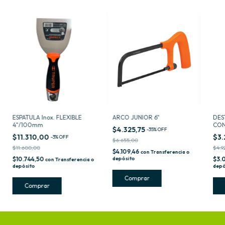
ESPATULA Inox. FLEXIBLE
ARCO JUNIOR 6"
DES
4"/100mm
CON
$4.325,75
-
35
%
OFF
$11.310,00
$3.
-
3
%
OFF
$6.655,00
$11.600,00
$4.9
$4.109,46
con
Transferencia o
$10.744,50
depósito
$3.
con
Transferencia o
depósito
depó