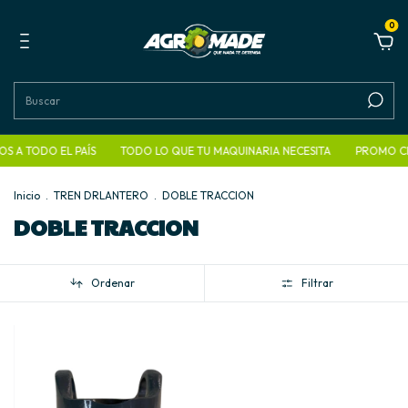
0
S A TODO EL PAÍS
TODO LO QUE TU MAQUINARIA NECESITA
PROMO CI
Inicio
.
TREN DRLANTERO
.
DOBLE TRACCION
DOBLE TRACCION
Ordenar
Filtrar