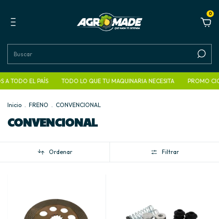
0
 A TODO EL PAÍS
TODO LO QUE TU MAQUINARIA NECESITA
PROMO CION
Inicio
.
FRENO
.
CONVENCIONAL
CONVENCIONAL
Ordenar
Filtrar