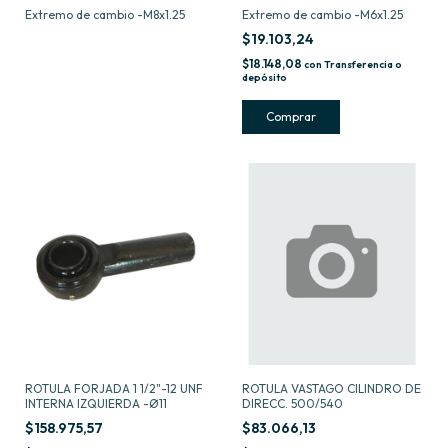
Extremo de cambio -M8x1.25
Extremo de cambio -M6x1.25
$19.103,24
$18.148,08
con
Transferencia o
depósito
ROTULA FORJADA 1 1/2"-12 UNF
ROTULA VASTAGO CILINDRO DE
INTERNA IZQUIERDA -Ø11
DIRECC. 500/540
$158.975,57
$83.066,13