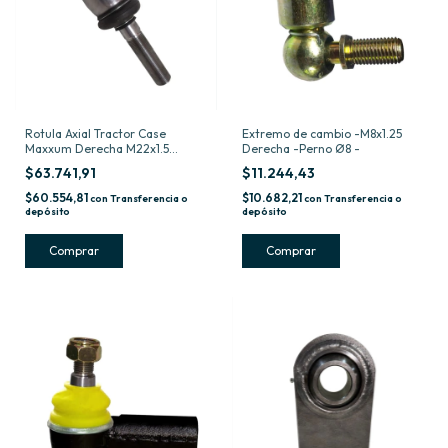
Rotula Axial Tractor Case
Extremo de cambio -M8x1.25
Maxxum Derecha M22x1.5
Derecha -Perno Ø8 -
M24x1.5
$63.741,91
$11.244,43
$60.554,81
$10.682,21
con
Transferencia o
con
Transferencia o
depósito
depósito