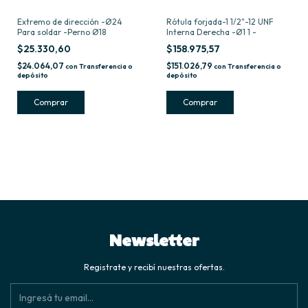
Extremo de dirección -Ø24
Rótula forjada-1 1/2"-12 UNF
Para soldar -Perno Ø18
Interna Derecha -Ø1 1 -
$25.330,60
$158.975,57
$24.064,07
$151.026,79
con
Transferencia o
con
Transferencia o
depósito
depósito
Newsletter
Registrate y recibí nuestras ofertas.