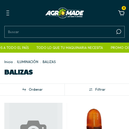
0
ODO EL PAÍS
TODO LO QUE TU MAQUINARIA NECESITA
PROMO CIONES 
Inicio
.
ILUMINACIÓN
.
BALIZAS
BALIZAS
Ordenar
Filtrar