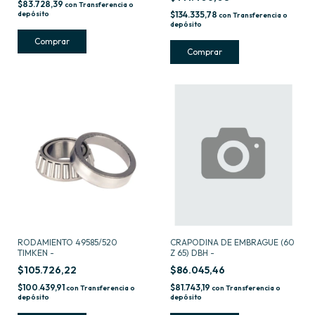
$83.728,39
con
Transferencia o
depósito
$134.335,78
con
Transferencia o
depósito
RODAMIENTO 49585/520
CRAPODINA DE EMBRAGUE (60
TIMKEN -
Z 65) DBH -
$105.726,22
$86.045,46
$100.439,91
$81.743,19
con
Transferencia o
con
Transferencia o
depósito
depósito