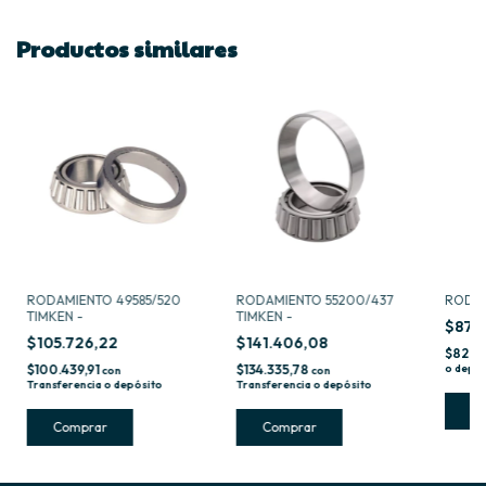
Productos similares
RODAMIENTO 49585/520
RODAMIENTO 55200/437
RODAM
TIMKEN -
TIMKEN -
$87.
$105.726,22
$141.406,08
$82.7
$100.439,91
$134.335,78
o depós
con
con
Transferencia o depósito
Transferencia o depósito