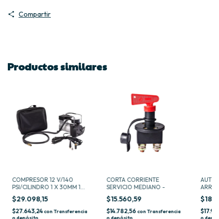
Compartir
Productos similares
COMPRESOR 12 V/140
CORTA CORRIENTE
AUTOM
PSI/CILINDRO 1 X 30MM 10
SERVICIO MEDIANO -
ARRAN
AMP -
SALIDA
$29.098,15
$15.560,59
$18.9
$27.643,24
$14.782,56
$17.98
con
Transferencia
con
Transferencia
o depósito
o depósito
o depós