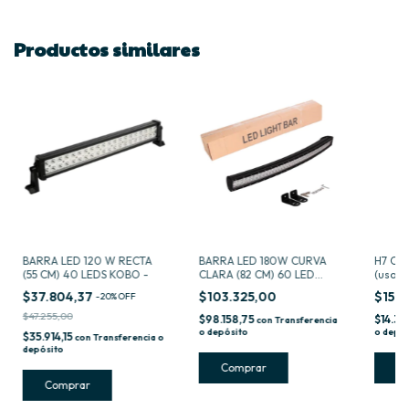
Productos similares
BARRA LED 120 W RECTA
BARRA LED 180W CURVA
H7 C6
(55 CM) 40 LEDS KOBO -
CLARA (82 CM) 60 LED
(uso e
KOBO -
ruta)
$37.804,37
$103.325,00
$15.
-
20
%
OFF
$47.255,00
$98.158,75
$14.31
con
Transferencia
o depósito
o depós
$35.914,15
con
Transferencia o
depósito