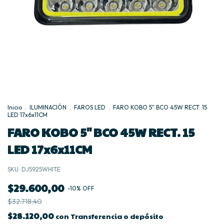
Inicio
.
ILUMINACIÓN
.
FAROS LED
.
FARO KOBO 5" BCO 45W RECT. 15
LED 17x6x11CM
FARO KOBO 5" BCO 45W RECT. 15
LED 17x6x11CM
SKU:
DJ5925WHITE
$29.600,00
-
10
%
OFF
$32.718,40
$28.120,00
con
Transferencia o depósito