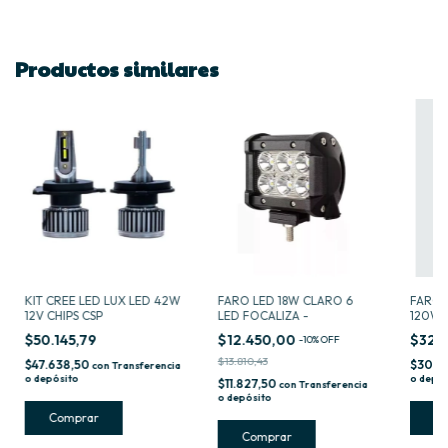
Productos similares
KIT CREE LED LUX LED 42W
FARO LED 18W CLARO 6
FARO 
12V CHIPS CSP
LED FOCALIZA -
120W 
$50.145,79
$12.450,00
$32.1
-
10
%
OFF
$13.810,43
$47.638,50
$30.5
con
Transferencia
o depósito
o depós
$11.827,50
con
Transferencia
o depósito