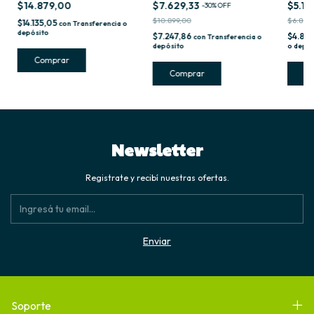
$14.879,00
$7.629,33
$5.15
-
30
%
OFF
$10.899,00
$6.868
$14.135,05
con
Transferencia o
depósito
$7.247,86
$4.89
con
Transferencia o
depósito
o depós
Newsletter
Registrate y recibí nuestras ofertas.
Soporte