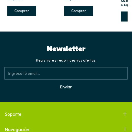
$4.89
o depós
Newsletter
Registrate y recibí nuestras ofertas.
Soporte
Navegación