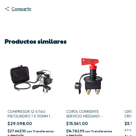
Compartir
Productos similares
COMPRESOR 12 V/140
CORTA CORRIENTE
CINTA
PSI/CILINDRO 1 X 30MM 10
SERVICIO MEDIANO -
CRIQUE
AMP -
$29.098,00
$15.561,00
$5.15
$6.868
$27.643,10
$14.782,95
con
Transferencia
con
Transferencia
o depósito
o depósito